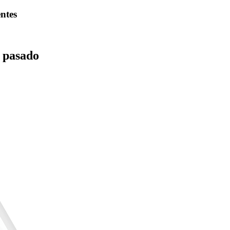
entes
s pasado